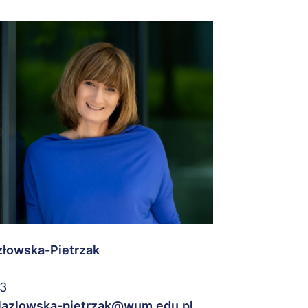
złowska-Pietrzak
03
lazlowska-pietrzak@wum.edu.pl