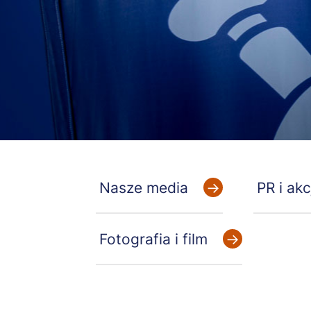
Secondary
Nasze media
PR i ak
menu
front
Fotografia i film