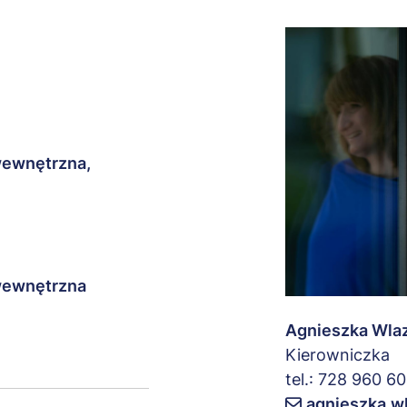
wewnętrzna,
 wewnętrzna
Agnieszka Wla
Kierowniczka
tel.: 728 960 6
agnieszka.w