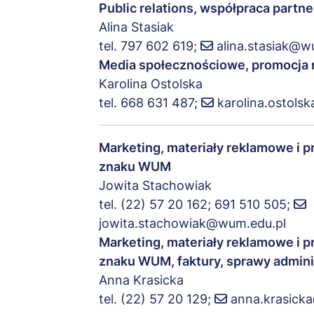
Public relations, współpraca partn
Alina Stasiak
tel. 797 602 619;
alina.stasiak@w
Media społecznościowe, promocja 
Karolina Ostolska
tel. 668 631 487;
karolina.ostols
Marketing, materiały reklamowe i 
znaku WUM
Jowita Stachowiak
tel. (22) 57 20 162; 691 510 505;
jowita.stachowiak@wum.edu.pl
Marketing, materiały reklamowe i 
znaku WUM, faktury, sprawy admini
Anna Krasicka
tel. (22) 57 20 129;
anna.krasick