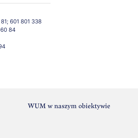
 81; 601 801 338
 60 84
494
WUM w naszym obiektywie
Ad
UR