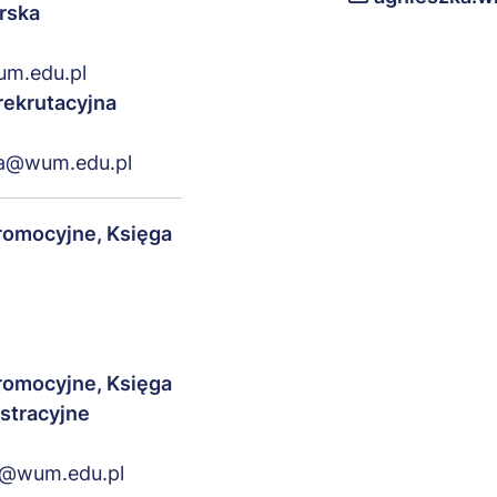
erska
um.edu.pl
rekrutacyjna
ka@wum.edu.pl
promocyjne, Księga
promocyjne, Księga
stracyjne
a@wum.edu.pl