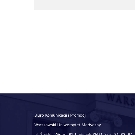
Biuro Komunikacji i Promocji
Warszawski Uniwersytet Medyczny
ul. Żwirki i Wigury 81, budynek ZIAM (pok. 81, 83, 84,